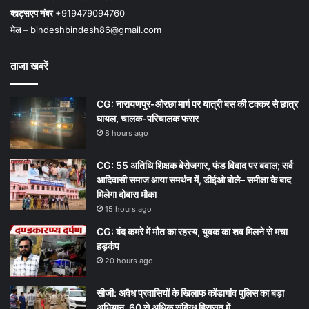
व्हाट्सएप नंबर
+919479094760
मेल –
bindeshbindesh86@gmail.com
ताजा खबरें
CG: नारायणपुर-ओरछा मार्ग पर यात्री बस की टक्कर से छात्र
घायल, चालक-परिचालक फरार
8 hours ago
CG: 55 अतिथि शिक्षक बेरोजगार, फंड विवाद पर बवाल; सर्व
आदिवासी समाज आया समर्थन में, डीईओ बोले– समीक्षा के बाद
मिलेगा दोबारा मौका
15 hours ago
CG: बंद कमरे में मौत का रहस्य, युवक का शव मिलने से मचा
हड़कंप
20 hours ago
सीजी: अवैध प्रवासियों के खिलाफ कोंडागांव पुलिस का बड़ा
अभियान, 60 से अधिक संदिग्ध हिरासत में