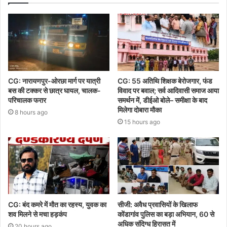
CG: नारायणपुर-ओरछा मार्ग पर यात्री
CG: 55 अतिथि शिक्षक बेरोजगार, फंड
बस की टक्कर से छात्र घायल, चालक-
विवाद पर बवाल; सर्व आदिवासी समाज आया
परिचालक फरार
समर्थन में, डीईओ बोले– समीक्षा के बाद
मिलेगा दोबारा मौका
8 hours ago
15 hours ago
CG: बंद कमरे में मौत का रहस्य, युवक का
सीजी: अवैध प्रवासियों के खिलाफ
शव मिलने से मचा हड़कंप
कोंडागांव पुलिस का बड़ा अभियान, 60 से
अधिक संदिग्ध हिरासत में
20 hours ago