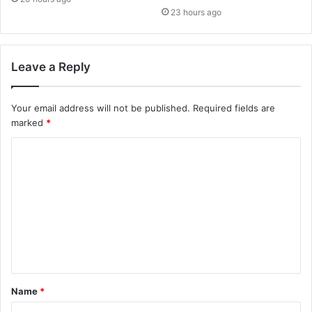
23 hours ago
Leave a Reply
Your email address will not be published.
Required fields are
marked
*
C
o
m
m
e
n
t
Name
*
*