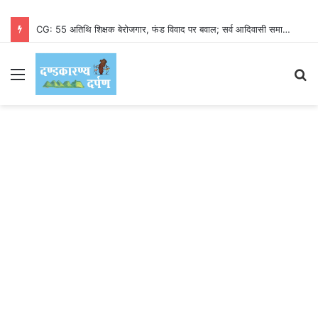
CG: 55 अतिथि शिक्षक बेरोजगार, फंड विवाद पर बवाल; सर्व आदिवासी समाज आया समर्थन में, डीईओ बोले– समीक्षा के बाद मिलेगा दोबारा मौका
Menu
S
fo