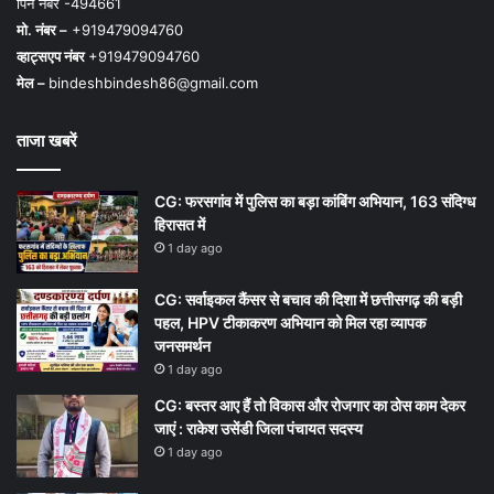
पिन नंबर -494661
मो. नंबर –
+919479094760
व्हाट्सएप नंबर
+919479094760
मेल –
bindeshbindesh86@gmail.com
ताजा खबरें
CG: फरसगांव में पुलिस का बड़ा कांबिंग अभियान, 163 संदिग्ध
हिरासत में
1 day ago
CG: सर्वाइकल कैंसर से बचाव की दिशा में छत्तीसगढ़ की बड़ी
पहल, HPV टीकाकरण अभियान को मिल रहा व्यापक
जनसमर्थन
1 day ago
CG: बस्तर आए हैं तो विकास और रोजगार का ठोस काम देकर
जाएं : राकेश उसेंडी जिला पंचायत सदस्य
1 day ago