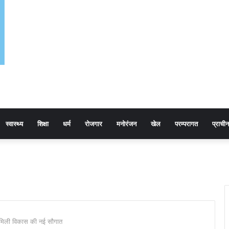
स्वास्थ्य
शिक्षा
धर्म
रोजगार
मनोरंजन
खेल
परम्परागत
प्राचीन
 मिली विकास की नई सौगात