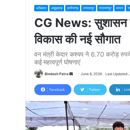
अधिकार
अबूझमाड़
छत्तीसगढ़
जगदलपुर
नारायणपुर
बस्तर
र
CG News: सुशासन तिह
विकास की नई सौगात
वन मंत्री केदार कश्यप ने 6.70 करोड़ रुपये
कई महत्वपूर्ण घोषणाएं
Bindesh Patra
S
June 8, 2026
Last Updated: 
e
n
Facebook
Twitter
Lin
d
a
n
e
m
a