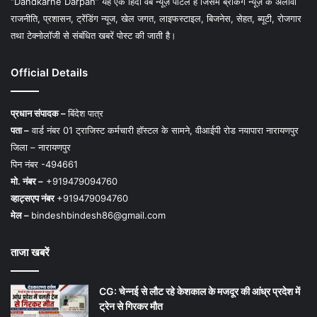
“Dandkarne Darpan” यह एक हिंदी वेब न्यूज़ पोर्टल है जिसमें ब्रेकिंग न्यूज़ के अलावा
राजनीति, प्रशासन, ट्रेंडिंग न्यूज, खेल जगत, लाइफस्टाइल, बिजनेस, सेहत, ब्यूटी, रोजगार
तथा टेक्नोलॉजी से संबंधित खबरें पोस्ट की जाती है।
Official Details
प्रधान संपादक –
बिंदेश पात्र
पता –
वार्ड नंबर 01 ट्राजिस्ट कर्मचारी हॉस्टल के सामने, वीआईपी रोड नयापारा नारायणपुर
जिला – नारायणपुर
पिन नंबर -494661
मो. नंबर –
+919479094760
व्हाट्सएप नंबर
+919479094760
मेल –
bindeshbindesh86@gmail.com
ताजा खबरें
CG: चेन्नई से लौट रहे केशकाल के मजदूर की आंध्र प्रदेश में
ट्रेन से गिरकर मौत