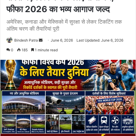
फीफा 2026 का भव्य आगाज जल्द
अमेरिका, कनाडा और मेक्सिको में सुरक्षा से लेकर टिकटिंग तक
अंतिम चरण की तैयारियां पूरी
Bindesh Patra
S
June 6, 2026
Last Updated: June 6, 2026
e
0
185
1 minute read
n
d
a
n
e
m
a
i
l